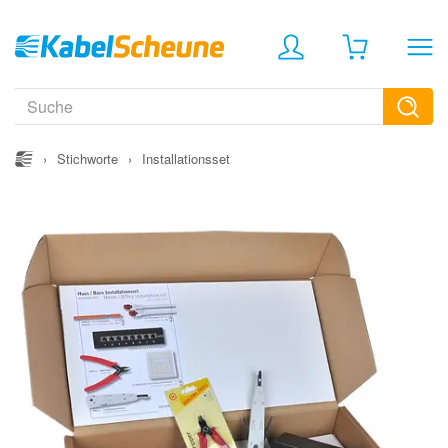
›
Stichworte
›
Installationsset