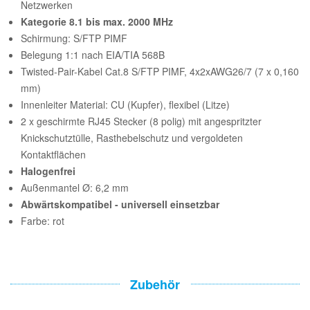
Netzwerken
Kategorie 8.1 bis max. 2000 MHz
Schirmung: S/FTP PIMF
Belegung 1:1 nach EIA/TIA 568B
Twisted-Pair-Kabel Cat.8 S/FTP PIMF, 4x2xAWG26/7 (7 x 0,160
mm)
Innenleiter Material: CU (Kupfer), flexibel (Litze)
2 x geschirmte RJ45 Stecker (8 polig) mit angespritzter
Knickschutztülle, Rasthebelschutz und vergoldeten
Kontaktflächen
Halogenfrei
Außenmantel Ø: 6,2 mm
Abwärtskompatibel - universell einsetzbar
Farbe: rot
Zubehör