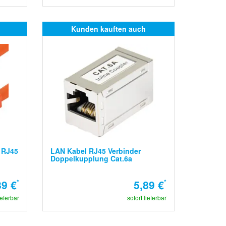
Kunden kauften auch
 RJ45
LAN Kabel RJ45 Verbinder
Doppelkupplung Cat.6a
89 €
*
5,89 €
*
ieferbar
sofort lieferbar