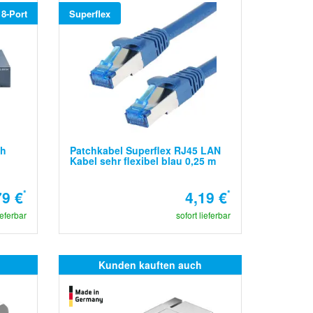
8-Port
Superflex
ch
Patchkabel Superflex RJ45 LAN
Kabel sehr flexibel blau 0,25 m
79 €
*
4,19 €
*
ieferbar
sofort lieferbar
Kunden kauften auch