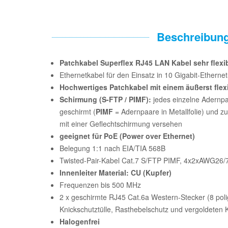
Beschreibun
Patchkabel Superflex RJ45 LAN Kabel sehr flexi
Ethernetkabel für den Einsatz in 10 Gigabit-Etherne
Hochwertiges Patchkabel mit einem äußerst fle
Schirmung (S-FTP / PIMF):
jedes einzelne Adernpaa
geschirmt (
PIMF
= Adernpaare in Metallfolie) und zu
mit einer Geflechtschirmung versehen
geeignet für PoE (Power over Ethernet)
Belegung 1:1 nach EIA/TIA 568B
Twisted-Pair-Kabel Cat.7 S/FTP PIMF, 4x2xAWG26/
Innenleiter Material: CU (Kupfer)
Frequenzen bis 500 MHz
2 x geschirmte RJ45 Cat.6a Western-Stecker (8 polig
Knickschutztülle, Rasthebelschutz und vergoldeten 
Halogenfrei