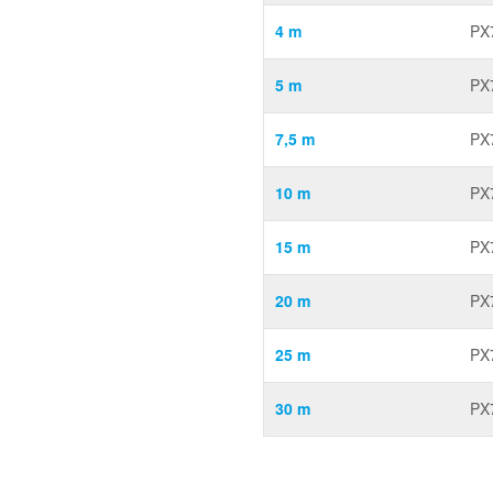
4 m
PX
5 m
PX
7,5 m
PX
10 m
PX
15 m
PX
20 m
PX
25 m
PX
30 m
PX