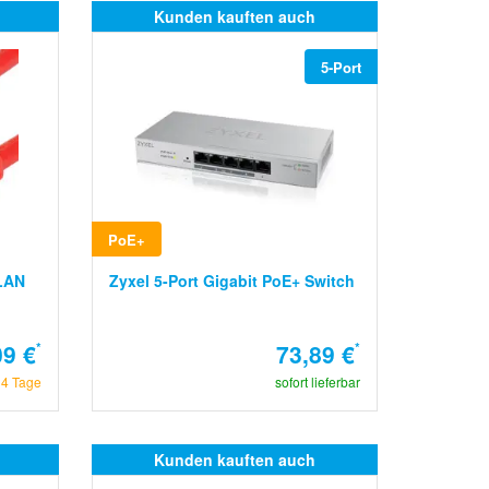
Kunden kauften auch
5-Port
PoE+
 LAN
Zyxel 5-Port Gigabit PoE+ Switch
09 €
*
73,89 €
*
14 Tage
sofort lieferbar
Kunden kauften auch