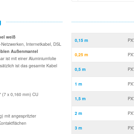
g
bel weiß
0,15 m
PX
t-Netzwerken, Internetkabel, DSL
xiblen Außenmantel
0,25 m
PX
r ist mit einer Aluminiumfolie
sätzlich ist das gesamte Kabel
0,5 m
PX
1 m
PX
7 (7 x 0,160 mm) CU
1,5 m
PX
2 m
PX
) mit angespritzter
Kontaktflächen
3 m
PX