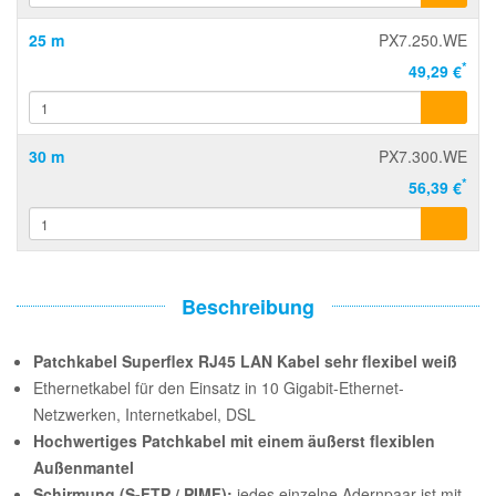
25 m
PX7.250.WE
*
49,29 €
30 m
PX7.300.WE
*
56,39 €
Beschreibung
Patchkabel Superflex RJ45 LAN Kabel sehr flexibel weiß
Ethernetkabel für den Einsatz in 10 Gigabit-Ethernet-
Netzwerken, Internetkabel, DSL
Hochwertiges Patchkabel mit einem äußerst flexiblen
Außenmantel
Schirmung (S-FTP / PIMF):
jedes einzelne Adernpaar ist mit